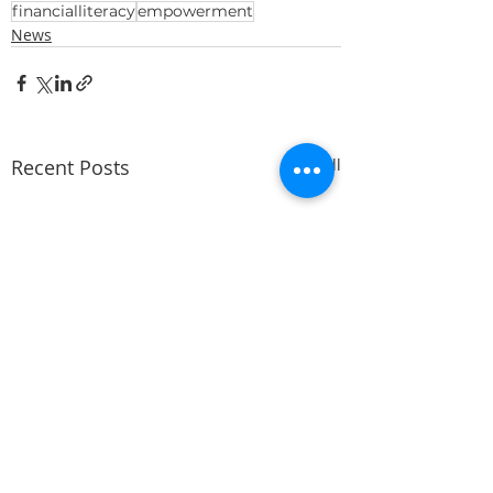
financialliteracy
empowerment
News
Recent Posts
See All