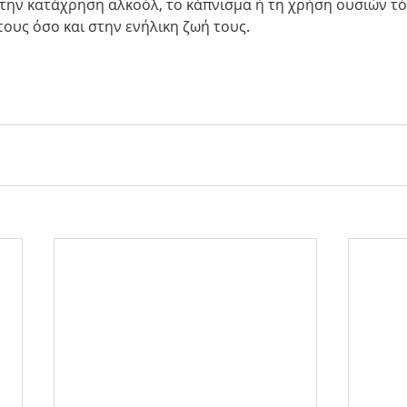
την κατάχρηση αλκοόλ, το κάπνισμα ή τη χρήση ουσιών τό
ους όσο και στην ενήλικη ζωή τους.