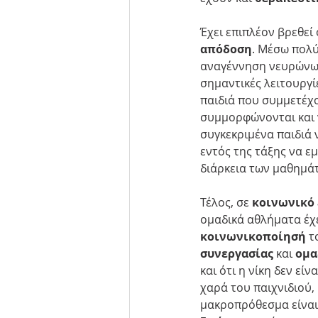
Έχει επιπλέον βρεθεί 
απόδοση
. Μέσω πολ
αναγέννηση νευρώνων,
σημαντικές λειτουργί
παιδιά που συμμετέχο
συμμορφώνονται και 
συγκεκριμένα παιδιά 
εντός της τάξης να ε
διάρκεια των μαθημάτ
Τέλος, σε 
κοινωνικό
ομαδικά αθλήματα έχε
κοινωνικοποίησή
 τ
συνεργασίας
 και 
ομα
και ότι η νίκη δεν εί
χαρά του παιχνιδιού, 
μακροπρόθεσμα είναι