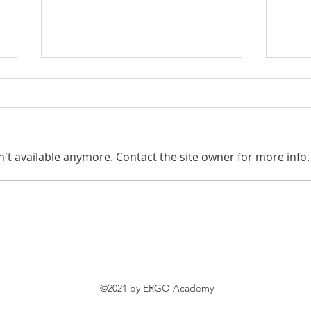
't available anymore. Contact the site owner for more info.
Ολοκλήρωση του
Ολο
Προγράμματος «FinLit
Ομάδ
Special Champions»
Μίλ
©2021 by ERGO Academy