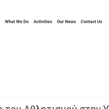
What We Do
Activities
Our News
Contact Us