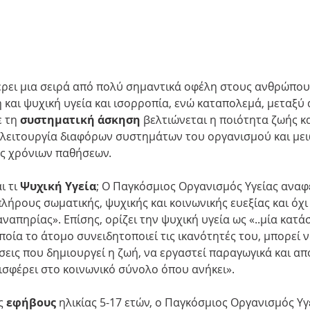
ρει μια σειρά από πολύ σημαντικά οφέλη στους ανθρώπου
 και ψυχική υγεία και ισορροπία, ενώ καταπολεμά, μεταξύ 
 τη 
συστηματική άσκηση
 βελτιώνεται η ποιότητα ζωής κα
 λειτουργία διαφόρων συστημάτων του οργανισμού και μει
ς χρόνιων παθήσεων.
ι τι 
Ψυχική Υγεία
; Ο Παγκόσμιος Οργανισμός Υγείας αναφέ
πλήρους σωματικής, ψυχικής και κοινωνικής ευεξίας και όχι
ναπηρίας». Επίσης, ορίζει την ψυχική υγεία ως «..μία κατά
ποία το άτομο συνειδητοποιεί τις ικανότητές του, μπορεί ν
σεις που δημιουργεί η ζωή, να εργαστεί παραγωγικά και απο
εισφέρει στο κοινωνικό σύνολο όπου ανήκει».
ς 
εφήβους
 ηλικίας 5-17 ετών, ο Παγκόσμιος Οργανισμός Υγ