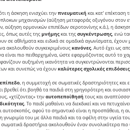
ότι η άσκηση ενισχύει την 
πνευματική
 και κατ’ επέκταση τ
ύπλοκων μηχανισμών (αύξηση μεταφοράς οξυγόνου στον ε
 αύξηση ορμονικών επιπέδων σεροτονίνης κ.ά.), η άσκηση
ες, όπως αυτές της 
μνήμης
 και της 
συγκέντρωσης
, ενώ τ
υν σε αθλήματα και ειδικά σε ομαδικά αγωνίσματα, έχουν μ
να ακολουθούν συγκεκριμένους 
κανόνες
. Αυτό έχει ως απ
να είναι πιο πειθαρχημένα, ώστε εφαρμόζοντας αυτό το χα
μφανίζουν αυξημένη ικανότητα να συγκεντρώνονται περισσ
ων και συνεπώς να έχουν 
καλύτερες σχολικές επιδόσεις
 επίπεδο
, η συμμετοχή σε σωματικές δραστηριότητες και ει
ι βρεθεί ότι βοηθά τα παιδιά στη γρηγορότερη και ουσιασ
ους, «χτίζοντας» την 
αυτοπεποίθησή
 τους και αναπτύσσο
δικότητας
. Το παιδί μαθαίνει να διεκδικεί και να πετυχαίνει
ναι αυτοσκοπός, αφού το σημαντικό είναι η προσπάθεια, η α
η γνωριμία του με άλλα παιδιά και τα οφέλη στην υγεία του
 σωματικά δραστήρια ακολουθούν έναν συνολικότερα πιο 