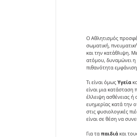
Ο Αθλητισμός προσφέ
σωματική, πνευματική
και την κατάθλιψη. Με
ατόμου, δυναμώνει η
πιθανότητα εμφάνιση
Τι είναι όμως 
Υγεία
 κα
είναι μια κατάσταση 
έλλειψη ασθένειας ή α
ευημερίας κατά την ο
στις φυσιολογικές πιέ
είναι σε θέση να συν
Για τα 
παιδιά
 και του