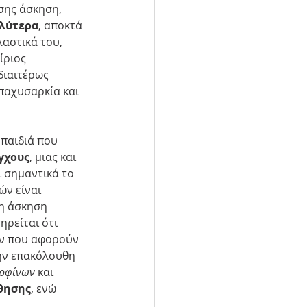
σης άσκηση, 
αλύτερα
, αποκτά 
αστικά του, 
ίριος 
ιδιαιτέρως 
 παχυσαρκία και 
 παιδιά που 
γχους
, μιας και 
 σημαντικά το 
ν είναι 
η άσκηση 
ηρείται ότι 
ν που αφορούν 
ην επακόλουθη 
ρφίνων
 και 
θησης
, ενώ 