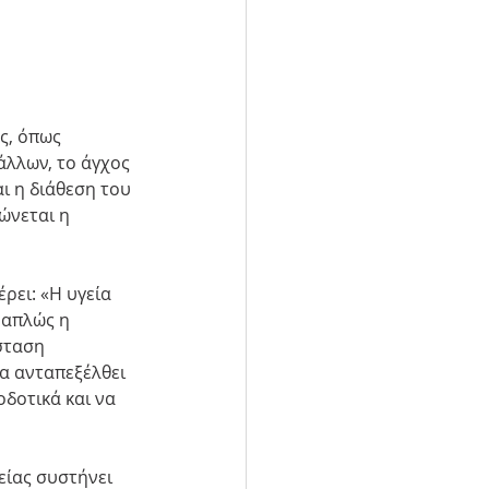
ς, όπως 
άλλων, το άγχος 
ι η διάθεση του 
ώνεται η 
ρει: «Η υγεία 
 απλώς η 
σταση 
α ανταπεξέλθει 
δοτικά και να 
είας συστήνει 