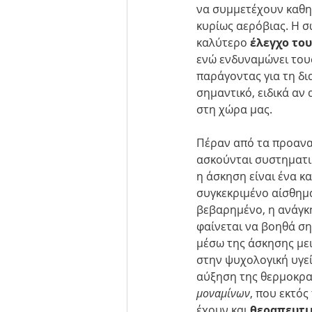
να συμμετέχουν καθη
κυρίως αερόβιας. Η σ
καλύτερο 
έλεγχο το
ενώ ενδυναμώνει τους
παράγοντας για τη δι
σημαντικό, ειδικά αν 
στη χώρα μας.
Πέραν από τα προαναφ
ασκούνται συστηματι
η άσκηση είναι ένα κ
συγκεκριμένο αίσθημα
βεβαρημένο, η ανάγκ
φαίνεται να βοηθά σημ
μέσω της άσκησης με
στην ψυχολογική υγεί
αύξηση της θερμοκρασ
μοναμίνων
, που εκτό
έχουν και 
θεραπευτι