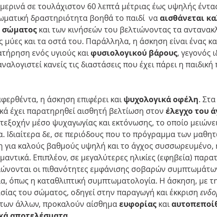
μερινά σε τουλάχιστον 60 λεπτά μέτριας έως υψηλής έντα
ωματική δραστηριότητα βοηθά το παιδί  να 
αισθάνεται κ
υ σώματος
 και των κινήσεών του βελτιώνοντας τα αντανακλ
 μύες και τα οστά του. Παράλληλα, η άσκηση είναι ένας κα
ατήρηση ενός υγιούς και 
φυσιολογικού βάρους
, γεγονός 
αναλογιστεί κανείς τις διαστάσεις που έχει πάρει η παιδική
ερθέντα, η άσκηση επιφέρει και 
ψυχολογικά οφέλη
. Στα
κά έχει παρατηρηθεί αισθητή βελτίωση στον 
έλεγχο του ά
ατεξοχήν μέσο ψυχαγωγίας και εκτόνωσης, το οποίο μειώνει
. Ιδιαίτερα δε, σε περιόδους που το πρόγραμμα των μαθητώ
η για καλούς βαθμούς υψηλή και το άγχος συσσωρευμένο, 
αντικά. Επιπλέον, σε μεγαλύτερες ηλικίες (εφηβεία) παρατ
ιώνονται οι πιθανότητες εμφάνισης σοβαρών συμπτωμάτω
α, όπως η καταθλιπτική συμπτωματολογία. Η άσκηση, με τ
ίας του σώματος, οδηγεί στην παραγωγή και έκκριση 
ενδο
ς των άλλων, προκαλούν αίσθημα 
ευφορίας
 και 
αυτοπεποί
κά αποτελέσματα
.