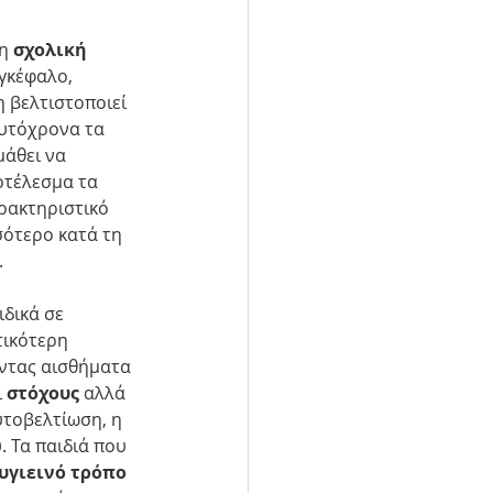
η 
σχολική 
γκέφαλο, 
 βελτιστοποιεί 
αυτόχρονα τα 
άθει να 
οτέλεσμα τα 
ρακτηριστικό 
ότερο κατά τη 
.
δικά σε 
τικότερη 
ντας αισθήματα 
 
στόχους
 αλλά 
υτοβελτίωση, η 
. Τα παιδιά που 
υγιεινό τρόπο 