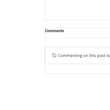
Comments
Commenting on this post isn
Ανάπτυξη Καινοτόμου
Ψηφιακής Πλατφόρμας
Χρηματοοικονομικής
Εκπαίδευσης