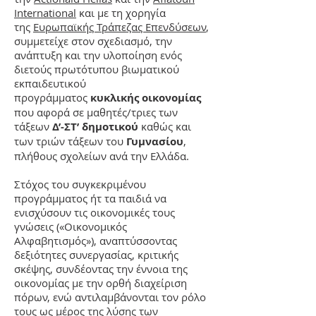
International
και με τη χορηγία
της
Ευρωπαϊκής Τράπεζας Επενδύσεων
,
συμμετείχε στον σχεδιασμό, την
ανάπτυξη και την υλοποίηση ενός
διετούς πρωτότυπου βιωματικού
εκπαιδευτικού
προγράμματος
κυκλικής οικονομίας
που αφορά σε μαθητές/τριες των
τάξεων
Δ’-ΣΤ’ δημοτικού
καθώς και
των τριών τάξεων του
Γυμνασίου
,
πλήθους σχολείων ανά την Ελ
λάδα.
Στόχος του συγκεκριμένου
προγράμματος ήτ τα παιδιά να
ενισχύσουν τις οικονομικές τους
γνώσεις («Οικονομικός
Αλφαβητ
ισμός»), αναπτύσσοντας
δεξιότητες συνεργασίας, κριτικής
σκέψης, συνδέοντας την έννοια της
οικονομίας με την ορθή διαχείριση
πόρων, ενώ αντιλαμβάνονται τον ρόλο
τους ως μέρος της λύσης των