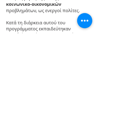
κοινωνικο-οικονομικών
προβλημάτων, ως ενεργοί πολίτες.
Κατά τη διάρκεια αυτού του
προγράμματος εκπαιδεύτηκαν
απευθείας από τους εκπαιδευτές τους
προγράμματος
547 δάσκαλοι και
καθηγητές
πρωτοβάθμιας και
δευτεροβάθμιας εκπαίδευσης ενώ
έχουν
πρόσβασ
η
στο πρωτότυπο
εκπαιδευτικό υλικό
πάνω από 2.000
εκπαιδευτικοί
ανά την Ελλάδα. Μέσω
αυτών
άμεσα ωφελούμενοι
είναι
8.250 μαθητές
, ενώ μέσα από δράσεις
προβολής και διάδοσης, οι
ωφελούμενοι μαθητές αναμένεται να
πλησιάσουν τους 42.000. Τέλος, πάνω
από 10.000 γονείς αναμένεται να
ενημερωθούν άμεσα από τη δράση για
τα οφέλη και τις τεχνικές της κυκλικής
οικονομίας.